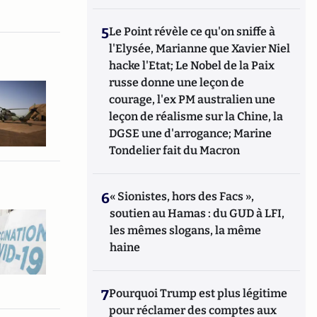
5
Le Point révèle ce qu'on sniffe à
l'Elysée, Marianne que Xavier Niel
hacke l'Etat; Le Nobel de la Paix
russe donne une leçon de
courage, l'ex PM australien une
leçon de réalisme sur la Chine, la
DGSE une d'arrogance; Marine
Tondelier fait du Macron
6
« Sionistes, hors des Facs »,
soutien au Hamas : du GUD à LFI,
les mêmes slogans, la même
haine
7
Pourquoi Trump est plus légitime
pour réclamer des comptes aux