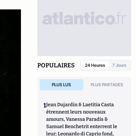
POPULAIRES
24 Heures
7 Jours
PLUS LUS
PLUS PARTAGES
1
Jean Dujardin & Laetitia Casta
étrennent leurs nouveaux
amours, Vanessa Paradis &
Samuel Benchetrit enterrent le
leur; Leonardo di Caprio fond,