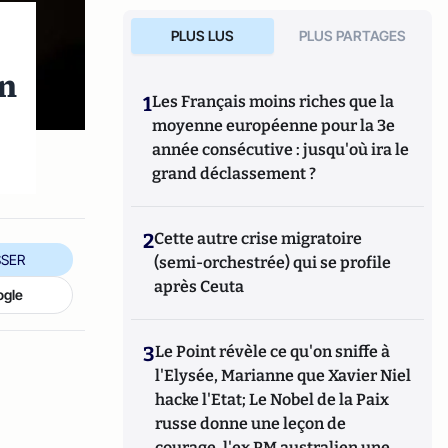
PLUS LUS
PLUS PARTAGES
un
1
Les Français moins riches que la
moyenne européenne pour la 3e
année consécutive : jusqu'où ira le
grand déclassement ?
2
Cette autre crise migratoire
SER
(semi-orchestrée) qui se profile
après Ceuta
ogle
3
Le Point révèle ce qu'on sniffe à
l'Elysée, Marianne que Xavier Niel
hacke l'Etat; Le Nobel de la Paix
russe donne une leçon de
courage, l'ex PM australien une