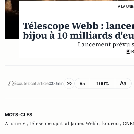
A LA UNE
Télescope Webb : lance
bijou à 10 milliards d'e
Lancement prévu s
R
Aa
100%
Écoutez cet article
0:00min
Aa
MOTS-CLES
Ariane V ,
télescope spatial James Webb ,
kourou ,
CNE