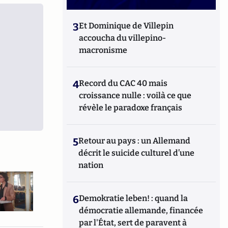
3
Et Dominique de Villepin
accoucha du villepino-
macronisme
4
Record du CAC 40 mais
croissance nulle : voilà ce que
révèle le paradoxe français
5
Retour au pays : un Allemand
décrit le suicide culturel d’une
nation
6
Demokratie leben! : quand la
démocratie allemande, financée
par l'État, sert de paravent à