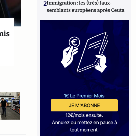
2
Immigration : les (très) faux-
semblants européens après Ceuta
mis
1€ Le Premier Mois
JE M'ABONNE
12€/mois ensuite.
Annulez ou mettez en pause à
tout moment.