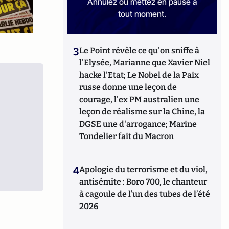
Annulez ou mettez en pause à
tout moment.
3
Le Point révèle ce qu'on sniffe à
l'Elysée, Marianne que Xavier Niel
hacke l'Etat; Le Nobel de la Paix
russe donne une leçon de
courage, l'ex PM australien une
leçon de réalisme sur la Chine, la
DGSE une d'arrogance; Marine
Tondelier fait du Macron
4
Apologie du terrorisme et du viol,
antisémite : Boro 700, le chanteur
à cagoule de l’un des tubes de l’été
2026