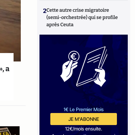
2
Cette autre crise migratoire
(semi-orchestrée) qui se profile
après Ceuta
, a
1€ Le Premier Mois
JE M'ABONNE
12€/mois ensuite.