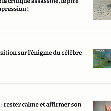
la critique assassine, le pire
mpression !
osition sur l'énigme du célèbre
: rester calme et affirmer son