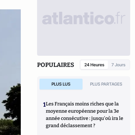
POPULAIRES
24 Heures
7 Jours
PLUS LUS
PLUS PARTAGES
1
Les Français moins riches que la
moyenne européenne pour la 3e
année consécutive : jusqu'où ira le
grand déclassement ?