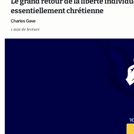
Le grand retour de la liberté indivi
essentiellement chrétienne
Charles Gave
1 min de lecture
1€