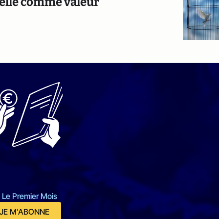
duelle comme valeur
 Le Premier Mois
JE M'ABONNE