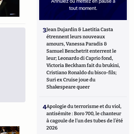
Annulez ou mettez en pause à
tout moment.
3
Jean Dujardin & Laetitia Casta
étrennent leurs nouveaux
amours, Vanessa Paradis &
Samuel Benchetrit enterrent le
leur; Leonardo di Caprio fond,
Victoria Beckham fait du brukini,
Cristiano Ronaldo du bisco-fils;
Suri ex Cruise joue du
Shakespeare queer
4
Apologie du terrorisme et du viol,
antisémite : Boro 700, le chanteur
à cagoule de l’un des tubes de l’été
2026