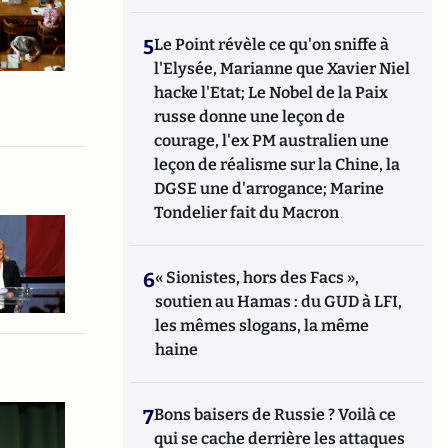
5
Le Point révèle ce qu'on sniffe à
l'Elysée, Marianne que Xavier Niel
hacke l'Etat; Le Nobel de la Paix
russe donne une leçon de
courage, l'ex PM australien une
leçon de réalisme sur la Chine, la
DGSE une d'arrogance; Marine
Tondelier fait du Macron
6
« Sionistes, hors des Facs »,
soutien au Hamas : du GUD à LFI,
les mêmes slogans, la même
haine
7
Bons baisers de Russie ? Voilà ce
qui se cache derrière les attaques