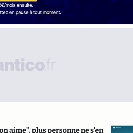
2€/mois ensuite.
ttez en pause à tout moment.
on aime", plus personne ne s'en