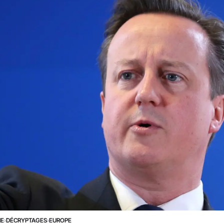
NE
›
DÉCRYPTAGES
›
EUROPE