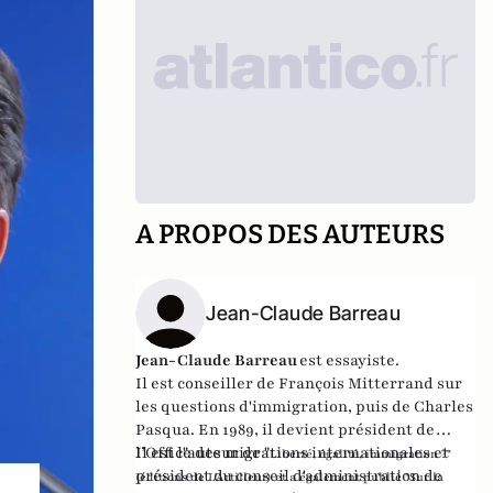
A PROPOS DES AUTEURS
Jean-Claude Barreau
Jean-Claude Barreau
est essayiste.
Il est conseiller de François Mitterrand sur
les questions d'immigration, puis de Charles
Pasqua. En 1989, il devient président de
l’Office des migrations internationales et
Il est l"auteur de "
Liberté, égalité, immigration ?
"
président du conseil d'administration de
(éditions de L'Artilleur) et
a également publié
"Sur la