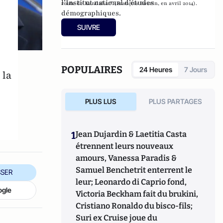
l’
Institut national d’études
route de Kandahar" (François Bourin, en avril 2014)
.
démographiques
.
SUIVRE
POPULAIRES
24 Heures
7 Jours
 la
PLUS LUS
PLUS PARTAGES
1
Jean Dujardin & Laetitia Casta
étrennent leurs nouveaux
amours, Vanessa Paradis &
Samuel Benchetrit enterrent le
SER
leur; Leonardo di Caprio fond,
ogle
Victoria Beckham fait du brukini,
Cristiano Ronaldo du bisco-fils;
Suri ex Cruise joue du