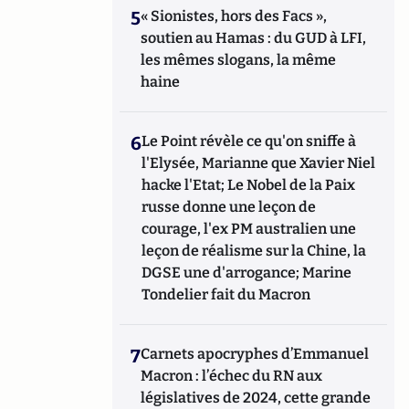
5
« Sionistes, hors des Facs »,
soutien au Hamas : du GUD à LFI,
les mêmes slogans, la même
haine
6
Le Point révèle ce qu'on sniffe à
l'Elysée, Marianne que Xavier Niel
hacke l'Etat; Le Nobel de la Paix
russe donne une leçon de
courage, l'ex PM australien une
leçon de réalisme sur la Chine, la
DGSE une d'arrogance; Marine
Tondelier fait du Macron
7
Carnets apocryphes d’Emmanuel
Macron : l’échec du RN aux
législatives de 2024, cette grande