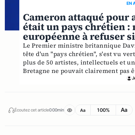
EN 
Cameron attaqué pour a
était un pays chrétien :
européenne à refuser s
Le Premier ministre britannique David
tête d'un "pays chrétien", s'est vu v
plus de 50 artistes, intellectuels et u
Bretagne ne pouvait clairement pas êt
J
Aa
100%
Écoutez cet article
0:00min
Aa