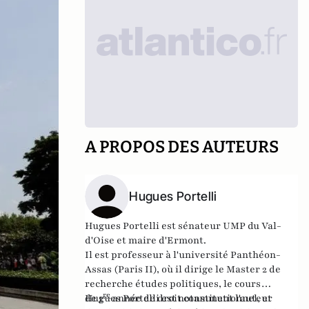
A PROPOS DES AUTEURS
Hugues Portelli
Hugues Portelli est sénateur
UMP du
Val-
d'Oise et maire
d'
Ermont.
Il est
professeur
à l'
université Panthéon-
Assas
(Paris II), où il dirige le Master 2 de
recherche études politiques, le cours
re
de
Hugues Portelli
1
année de
droit constitutionnel
est notamment l'auteur
, et