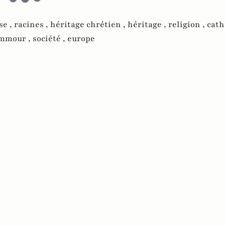
se ,
racines ,
héritage chrétien ,
héritage ,
religion ,
cath
emmour ,
société ,
europe