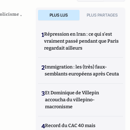
olicisme ,
PLUS LUS
PLUS PARTAGES
1
Répression en Iran : ce qui s'est
vraiment passé pendant que Paris
regardait ailleurs
2
Immigration : les (très) faux-
semblants européens après Ceuta
3
Et Dominique de Villepin
accoucha du villepino-
macronisme
4
Record du CAC 40 mais