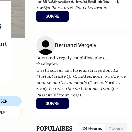
membre du
de
L'Italie de Berlusconi
comité de rédaction
(Buchet Chastel,
des
revues
2006).
Pouvoirs
et
Pouvoirs locaux
.
SUIVRE
s
ant
Bertrand Vergely
Bertrand Vergely
est philosophe et
théologien.
Il est l'auteur de plusieurs livres dont
La
Mort interdite
(J.-C. Lattès, 2001) ou
Une vie
pour se mettre au monde
(Carnet Nord,
2010),
La tentation de l'Homme-Dieu
(Le
Passeur Editeur, 2015).
SER
SUIVRE
ogle
POPULAIRES
24 Heures
7 Jours