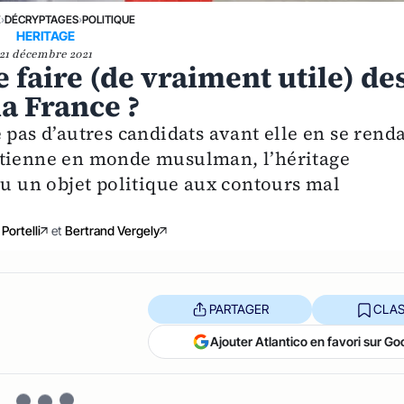
E
›
DÉCRYPTAGES
›
POLITIQUE
HERITAGE
21 décembre 2021
e faire (de vraiment utile) de
la France ?
 pas d’autres candidats avant elle en se rend
étienne en monde musulman, l’héritage
nu un objet politique aux contours mal
Portelli
et
Bertrand Vergely
PARTAGER
CLAS
Ajouter Atlantico en favori sur Go