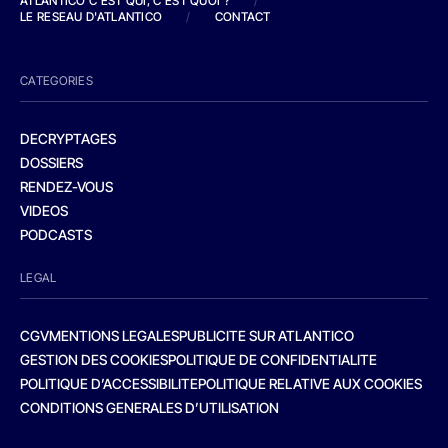
ATLANTICO C'EST QUI, C'EST QUOI ?
/
LE RESEAU D'ATLANTICO
/
CONTACT
CATEGORIES
DECRYPTAGES
DOSSIERS
RENDEZ-VOUS
VIDEOS
PODCASTS
LEGAL
CGV
MENTIONS LEGALES
PUBLICITE SUR ATLANTICO
GESTION DES COOKIES
POLITIQUE DE CONFIDENTIALITE
POLITIQUE D’ACCESSIBILITE
POLITIQUE RELATIVE AUX COOKIES
CONDITIONS GENERALES D’UTILISATION