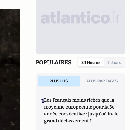
POPULAIRES
24 Heures
7 Jours
PLUS LUS
PLUS PARTAGES
1
Les Français moins riches que la
moyenne européenne pour la 3e
année consécutive : jusqu'où ira le
grand déclassement ?