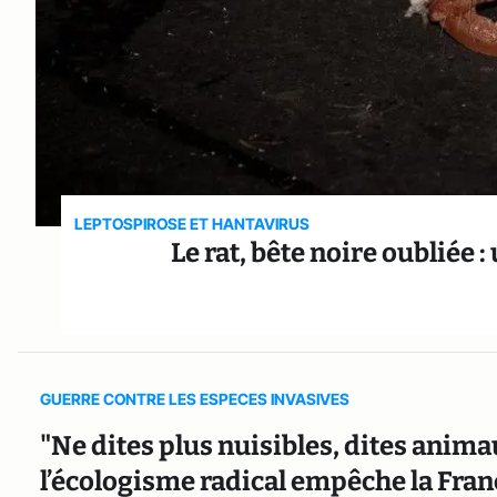
LEPTOSPIROSE ET HANTAVIRUS
Le rat, bête noire oubliée
GUERRE CONTRE LES ESPECES INVASIVES
"Ne dites plus nuisibles, dites anim
l’écologisme radical empêche la Fran