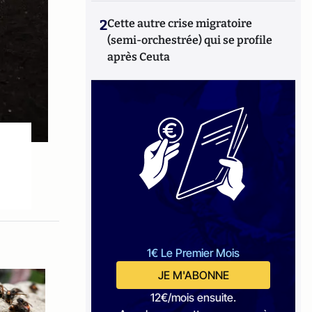
2
Cette autre crise migratoire
(semi-orchestrée) qui se profile
après Ceuta
1€ Le Premier Mois
JE M'ABONNE
12€/mois ensuite.