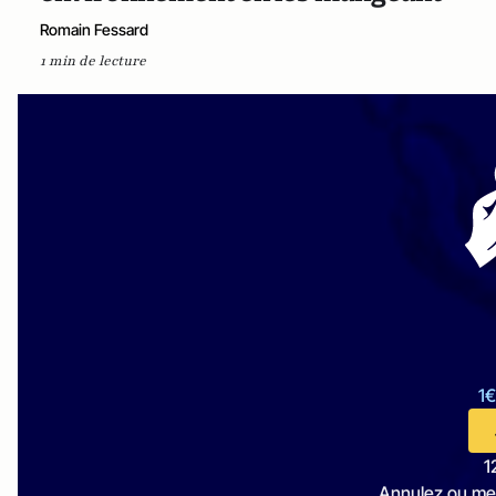
Romain Fessard
1 min de lecture
1€
1
Annulez ou me