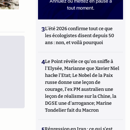
Annulez ou mettez en pause à
tout moment.
3
L’été 2026 confirme tout ce que
les écologistes disent depuis 50
ans : non, et voilà pourquoi
4
Le Point révèle ce qu'on sniffe à
l'Elysée, Marianne que Xavier Niel
hacke l'Etat; Le Nobel de la Paix
russe donne une leçon de
courage, l'ex PM australien une
leçon de réalisme sur la Chine, la
DGSE une d'arrogance; Marine
Tondelier fait du Macron
5
Répression en Iran : ce qui s'est