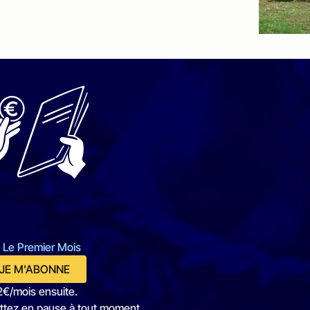
 Le Premier Mois
JE M'ABONNE
2€/mois ensuite.
ttez en pause à tout moment.