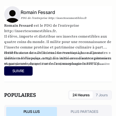
Romain Fessard
PDG de l’entreprise http://insectescomestibles.fr
Romain Fessard
est le PDG de l’entreprise
http://insectescomestibles.fr
.
Il élève, importe et distribue ses insectes comestibles aux
quatre coins du monde. Il milite pour une reconnaissance de
l’insecte comme protéine et patrimoine culinaire à part
entière.
Il est l’auteur de « Délicieux ! 60 recettes à base d’insectes »
Ancien militaire, il a découvert l’entomophagie – manger des
(éditions Héliopoles, 2013). Il a initié avec d’autres pionniers
insectes – lors d’un voyage en Thaïlande où ils sont consommés régulièrement.
et passionnés du secteur de l’entomophagie la FFPIDI
Marqué par cette pratique, il crée en 2009 Insectescomestibles.fr, la première
(Fédération Française des Producteurs Importateurs et
entreprise française d’insectes comestibles.
SUIVRE
Distributeurs d’Insectes)
POPULAIRES
24 Heures
7 Jours
PLUS LUS
PLUS PARTAGES