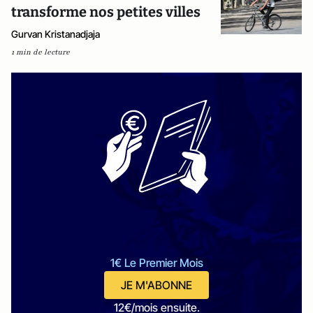
transforme nos petites villes
Gurvan Kristanadjaja
1 min de lecture
1€ Le Premier Mois
JE M'ABONNE
12€/mois ensuite.