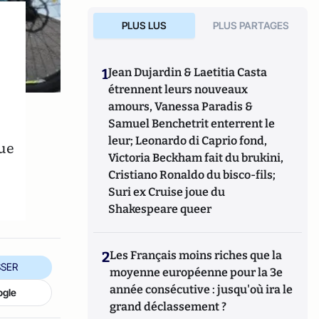
PLUS LUS
PLUS PARTAGES
t
1
Jean Dujardin & Laetitia Casta
étrennent leurs nouveaux
amours, Vanessa Paradis &
Samuel Benchetrit enterrent le
leur; Leonardo di Caprio fond,
que
Victoria Beckham fait du brukini,
Cristiano Ronaldo du bisco-fils;
Suri ex Cruise joue du
Shakespeare queer
2
Les Français moins riches que la
SER
moyenne européenne pour la 3e
année consécutive : jusqu'où ira le
ogle
grand déclassement ?