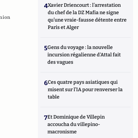
4
Xavier Driencourt : l’arrestation
du chef de la DZ Mafia ne signe
nion
qu’une vraie-fausse détente entre
Paris et Alger
5
Gens du voyage : la nouvelle
incursion régalienne d'Attal fait
des vagues
6
Ces quatre pays asiatiques qui
misent sur l’IA pour renverser la
table
7
Et Dominique de Villepin
accoucha du villepino-
macronisme