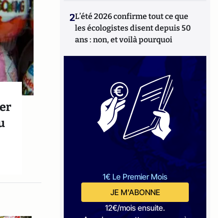
2
L’été 2026 confirme tout ce que
les écologistes disent depuis 50
ans : non, et voilà pourquoi
ter
u
1€ Le Premier Mois
JE M'ABONNE
12€/mois ensuite.