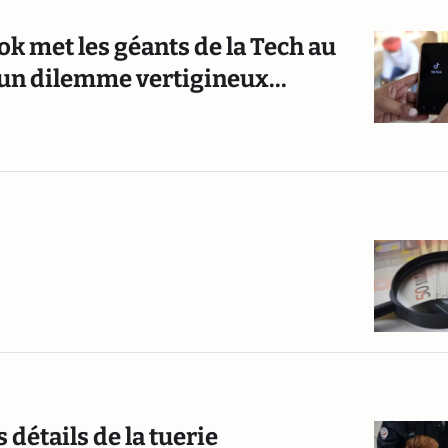
k met les géants de la Tech au
à un dilemme vertigineux...
 détails de la tuerie