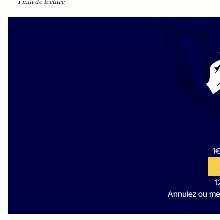
1 min de lecture
1€
1
Annulez ou me