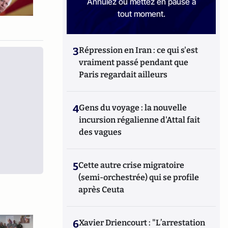
Annulez ou mettez en pause à
tout moment.
3
Répression en Iran : ce qui s'est
vraiment passé pendant que
Paris regardait ailleurs
4
Gens du voyage : la nouvelle
incursion régalienne d'Attal fait
des vagues
5
Cette autre crise migratoire
(semi-orchestrée) qui se profile
après Ceuta
6
Xavier Driencourt : "L’arrestation