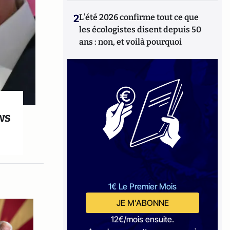
2
L’été 2026 confirme tout ce que
les écologistes disent depuis 50
ans : non, et voilà pourquoi
ws
1€ Le Premier Mois
JE M'ABONNE
12€/mois ensuite.