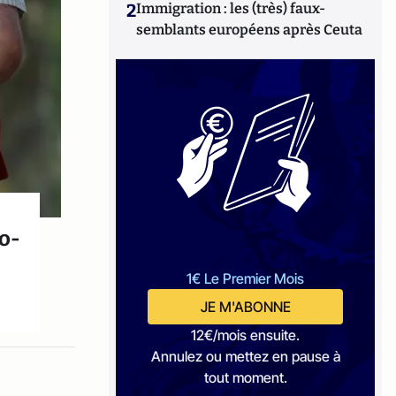
2
Immigration : les (très) faux-
semblants européens après Ceuta
to-
1€ Le Premier Mois
JE M'ABONNE
12€/mois ensuite.
Annulez ou mettez en pause à
tout moment.