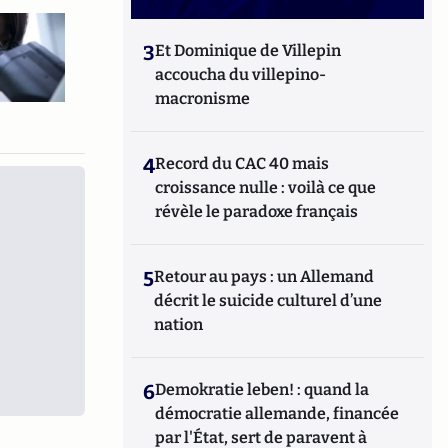
3
Et Dominique de Villepin
accoucha du villepino-
macronisme
4
Record du CAC 40 mais
croissance nulle : voilà ce que
révèle le paradoxe français
5
Retour au pays : un Allemand
décrit le suicide culturel d’une
nation
6
Demokratie leben! : quand la
démocratie allemande, financée
par l'État, sert de paravent à