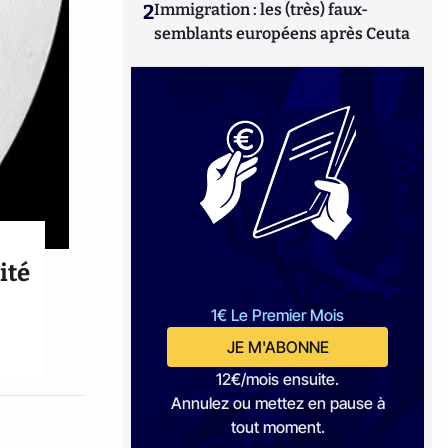
2
Immigration : les (très) faux-
semblants européens après Ceuta
ité
1€ Le Premier Mois
JE M'ABONNE
12€/mois ensuite.
Annulez ou mettez en pause à
tout moment.