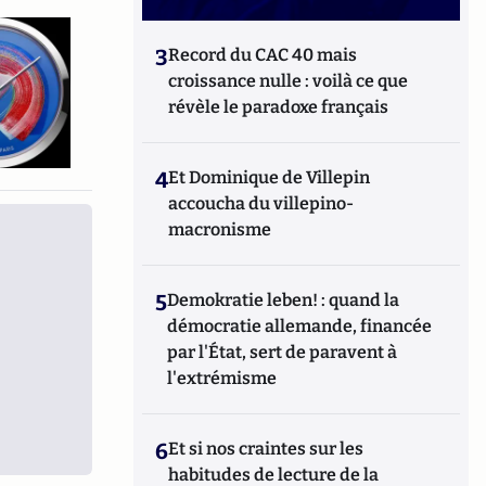
3
Record du CAC 40 mais
croissance nulle : voilà ce que
révèle le paradoxe français
4
Et Dominique de Villepin
accoucha du villepino-
macronisme
5
Demokratie leben! : quand la
démocratie allemande, financée
par l'État, sert de paravent à
l'extrémisme
6
Et si nos craintes sur les
habitudes de lecture de la