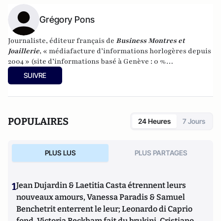
Grégory Pons
Journaliste, éditeur français de
Business Montres et
Joaillerie
, « médiafacture d’informations horlogères depuis
2004 » (site d’informations basé à Genève : 0 %
publicité-100 % liberté), spécialiste du marketing horloger
SUIVRE
et de l’analyse des marchés de la montre.
POPULAIRES
24 Heures
7 Jours
PLUS LUS
PLUS PARTAGES
1
Jean Dujardin & Laetitia Casta étrennent leurs
nouveaux amours, Vanessa Paradis & Samuel
Benchetrit enterrent le leur; Leonardo di Caprio
fond, Victoria Beckham fait du brukini, Cristiano