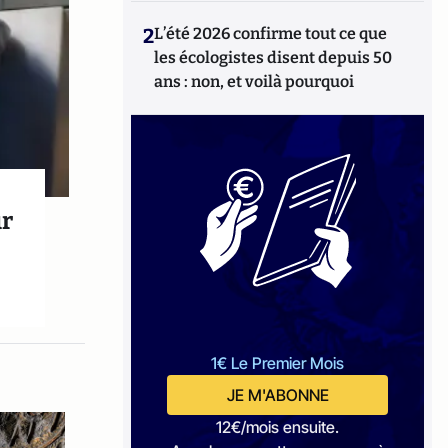
2
L’été 2026 confirme tout ce que
les écologistes disent depuis 50
ans : non, et voilà pourquoi
ur
1€ Le Premier Mois
JE M'ABONNE
12€/mois ensuite.