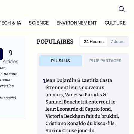
TECH & IA
SCIENCE
ENVIRONNEMENT
CULTURE
POPULAIRES
24 Heures
7 Jours
9
PLUS LUS
PLUS PARTAGES
Articles
ion,
de
Romain
s sous
1
Jean Dujardin & Laetitia Casta
risation
étrennent leurs nouveaux
amours, Vanessa Paradis &
at social
Samuel Benchetrit enterrent le
leur; Leonardo di Caprio fond,
Victoria Beckham fait du brukini,
Cristiano Ronaldo du bisco-fils;
Suri ex Cruise joue du