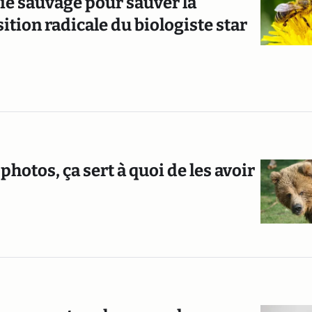
vie sauvage pour sauver la
ition radicale du biologiste star
photos, ça sert à quoi de les avoir