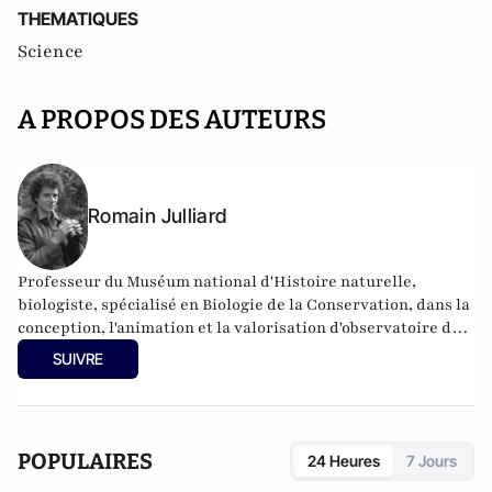
THEMATIQUES
Science
A PROPOS DES AUTEURS
Romain Julliard
Professeur du Muséum national d'Histoire naturelle,
biologiste, spécialisé en Biologie de la Conservation, dans la
conception, l'animation et la valorisation d'observatoire de
la biodiversité (projet Vigie Nature), les thèmes de
SUIVRE
recherche principaux de
Romain Julliard
portent sur
l'homogénéisation fonctionnelle de la biodiversité, ses
mécanismes (réorganisation des communautés sous l'effet
des changements globaux) et ses applications (construction
POPULAIRES
24 Heures
7 Jours
d'indicateur de biodiversité).