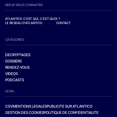
MIEUX NOUS CONNAITRE
ATLANTICO C'EST QUI, C'EST QUOI ?
/
LE RESEAU D'ATLANTICO
/
CONTACT
CATEGORIES
DECRYPTAGES
DOSSIERS
RENDEZ-VOUS
VIDEOS
PODCASTS
LEGAL
CGV
MENTIONS LEGALES
PUBLICITE SUR ATLANTICO
GESTION DES COOKIES
POLITIQUE DE CONFIDENTIALITE