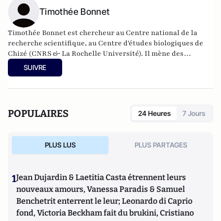
Timothée Bonnet
Timothée Bonnet est chercheur au Centre national de la
recherche scientifique, au Centre d'études biologiques de
Chizé (CNRS & La Rochelle Université). Il mène des
recherches sur l'évolution génétique récente et la
SUIVRE
démographie des populations d'animaux sauvages.
POPULAIRES
24 Heures
7 Jours
PLUS LUS
PLUS PARTAGES
1
Jean Dujardin & Laetitia Casta étrennent leurs
nouveaux amours, Vanessa Paradis & Samuel
Benchetrit enterrent le leur; Leonardo di Caprio
fond, Victoria Beckham fait du brukini, Cristiano