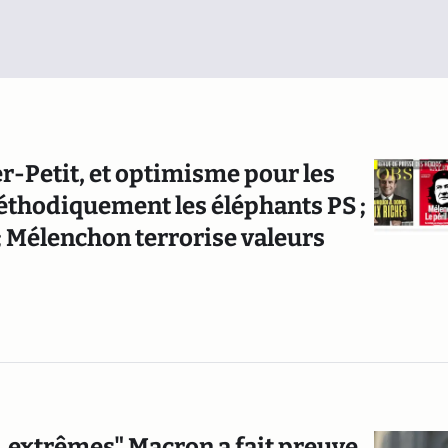
r-Petit, et optimisme pour les
éthodiquement les éléphants PS ;
 ; Mélenchon terrorise valeurs
s, extrêmes" Macron a fait preuve