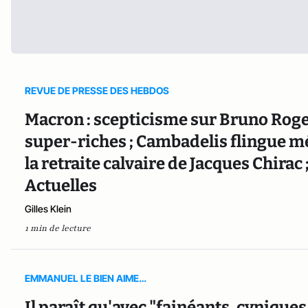
REVUE DE PRESSE DES HEBDOS
Macron : scepticisme sur Bruno Roge
super-riches ; Cambadelis flingue m
la retraite calvaire de Jacques Chirac
Actuelles
Gilles Klein
1 min de lecture
EMMANUEL LE BIEN AIME…
Il paraît qu'avec "fainéants, cynique