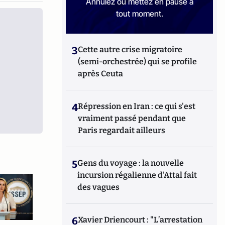
Annulez ou mettez en pause à
tout moment.
3
Cette autre crise migratoire
(semi-orchestrée) qui se profile
après Ceuta
4
Répression en Iran : ce qui s'est
vraiment passé pendant que
Paris regardait ailleurs
5
Gens du voyage : la nouvelle
incursion régalienne d'Attal fait
des vagues
6
Xavier Driencourt : "L’arrestation