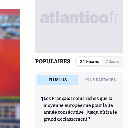
POPULAIRES
24 Heures
7 Jours
PLUS LUS
PLUS PARTAGES
1
Les Français moins riches que la
moyenne européenne pour la 3e
année consécutive : jusqu'où ira le
grand déclassement ?