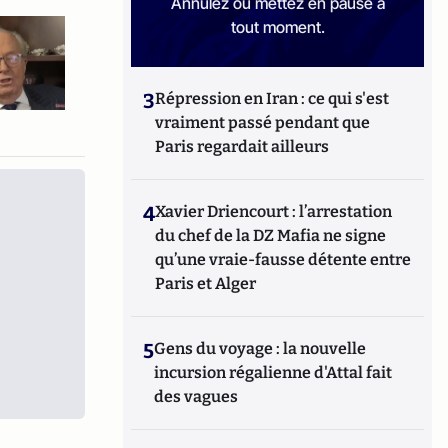
Annulez ou mettez en pause à
tout moment.
3
Répression en Iran : ce qui s'est
vraiment passé pendant que
Paris regardait ailleurs
4
Xavier Driencourt : l’arrestation
du chef de la DZ Mafia ne signe
qu’une vraie-fausse détente entre
Paris et Alger
5
Gens du voyage : la nouvelle
incursion régalienne d'Attal fait
des vagues