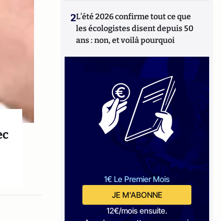
2
L’été 2026 confirme tout ce que
les écologistes disent depuis 50
ans : non, et voilà pourquoi
ec
1€ Le Premier Mois
JE M'ABONNE
12€/mois ensuite.