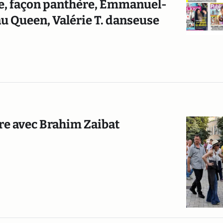
tte, façon panthère, Emmanuel-
 au Queen, Valérie T. danseuse
ure avec Brahim Zaibat