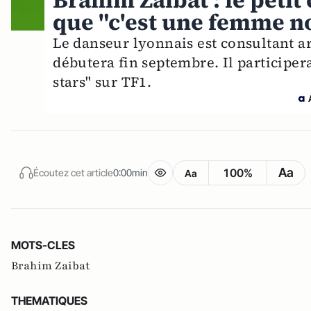
Brahim Zaibat : le peti
que "c'est une femme n
Le danseur lyonnais est consultant ar
débutera fin septembre. Il participer
stars" sur TF1.
Aa
100%
Écoutez cet article
0:00min
Aa
MOTS-CLES
Brahim Zaibat
THEMATIQUES