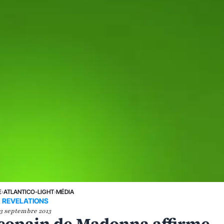
E
›
ATLANTICO-LIGHT
›
MÉDIA
REVELATIONS
3 septembre 2013