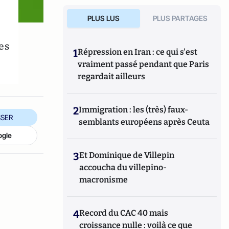
PLUS LUS
PLUS PARTAGES
es
1
Répression en Iran : ce qui s'est
vraiment passé pendant que Paris
regardait ailleurs
2
Immigration : les (très) faux-
SER
semblants européens après Ceuta
ogle
3
Et Dominique de Villepin
accoucha du villepino-
macronisme
4
Record du CAC 40 mais
croissance nulle : voilà ce que