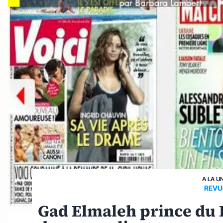
A LA U
REVU
Gad Elmaleh prince du 