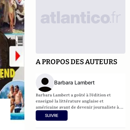
A PROPOS DES AUTEURS
Barbara Lambert
Barbara Lambert a goûté à l'édition et
enseigné la littérature anglaise et
américaine avant de devenir journaliste à
"Livres Hebdo". Elle est aujourd'hui
SUIVRE
responsable des rubriques société/idées
d'Atlantico.fr.