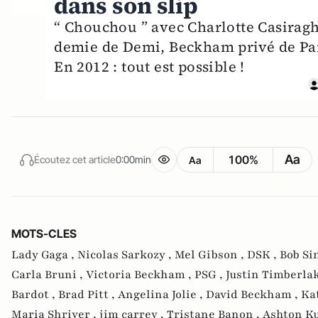
dans son slip
“ Chouchou ” avec Charlotte Casiraghi
demie de Demi, Beckham privé de Pan
En 2012 : tout est possible !
Aa
100%
Écoutez cet article
0:00min
Aa
MOTS-CLES
Lady Gaga ,
Nicolas Sarkozy ,
Mel Gibson ,
DSK ,
Bob Si
Carla Bruni ,
Victoria Beckham ,
PSG ,
Justin Timberla
Bardot ,
Brad Pitt ,
Angelina Jolie ,
David Beckham ,
Ka
Maria Shriver ,
jim carrey ,
Tristane Banon ,
Ashton Ku