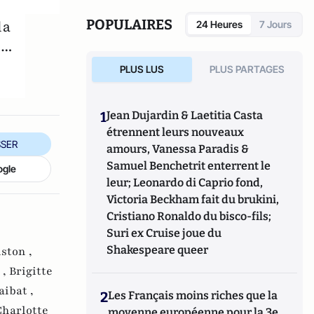
POPULAIRES
la
24 Heures
7 Jours
é…
PLUS LUS
PLUS PARTAGES
1
Jean Dujardin & Laetitia Casta
étrennent leurs nouveaux
SER
amours, Vanessa Paradis &
Samuel Benchetrit enterrent le
ogle
leur; Leonardo di Caprio fond,
Victoria Beckham fait du brukini,
Cristiano Ronaldo du bisco-fils;
Suri ex Cruise joue du
Shakespeare queer
ston ,
 ,
Brigitte
ibat ,
2
Les Français moins riches que la
Charlotte
moyenne européenne pour la 3e