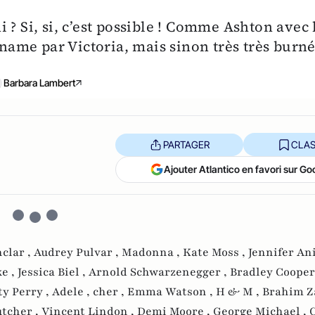
 ? Si, si, c’est possible ! Comme Ashton avec 
ame par Victoria, mais sinon très très burn
Barbara Lambert
PARTAGER
CLAS
Ajouter Atlantico en favori sur Go
nclar ,
Audrey Pulvar ,
Madonna ,
Kate Moss ,
Jennifer Ani
ke ,
Jessica Biel ,
Arnold Schwarzenegger ,
Bradley Cooper
ty Perry ,
Adele ,
cher ,
Emma Watson ,
H & M ,
Brahim Za
tcher ,
Vincent Lindon ,
Demi Moore ,
George Michael ,