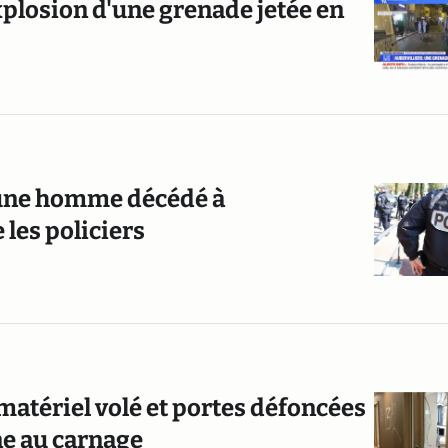
explosion d'une grenade jetée en
jeune homme décédé à
 les policiers
atériel volé et portes défoncées
ne au carnage