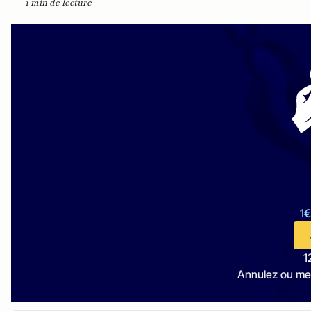
1 min de lecture
1€
1
Annulez ou me