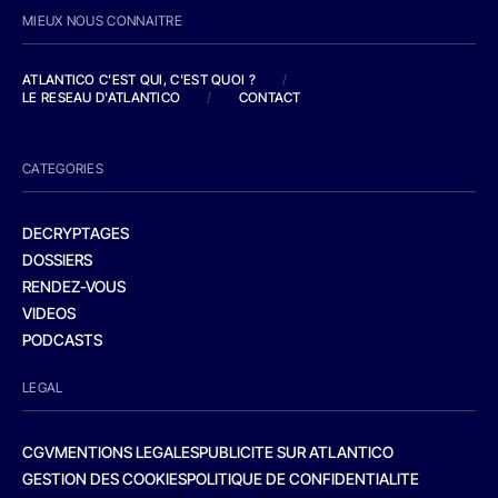
MIEUX NOUS CONNAITRE
ATLANTICO C'EST QUI, C'EST QUOI ?
/
LE RESEAU D'ATLANTICO
/
CONTACT
CATEGORIES
DECRYPTAGES
DOSSIERS
RENDEZ-VOUS
VIDEOS
PODCASTS
LEGAL
CGV
MENTIONS LEGALES
PUBLICITE SUR ATLANTICO
GESTION DES COOKIES
POLITIQUE DE CONFIDENTIALITE