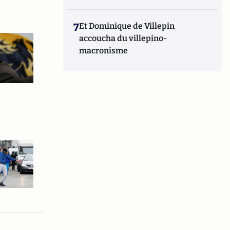
7
Et Dominique de Villepin
accoucha du villepino-
macronisme