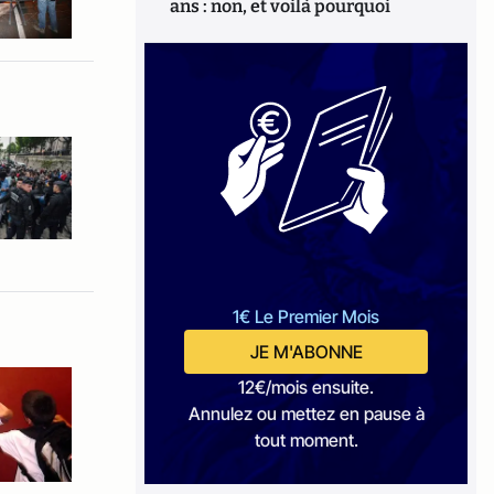
ans : non, et voilà pourquoi
1€ Le Premier Mois
JE M'ABONNE
12€/mois ensuite.
Annulez ou mettez en pause à
tout moment.