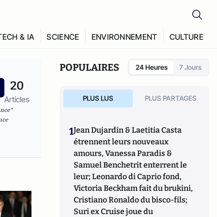
TECH & IA
SCIENCE
ENVIRONNEMENT
CULTURE
POPULAIRES
24 Heures
7 Jours
20
PLUS LUS
PLUS PARTAGES
Articles
ance"
nce
1
Jean Dujardin & Laetitia Casta
étrennent leurs nouveaux
amours, Vanessa Paradis &
Samuel Benchetrit enterrent le
leur; Leonardo di Caprio fond,
Victoria Beckham fait du brukini,
Cristiano Ronaldo du bisco-fils;
Suri ex Cruise joue du