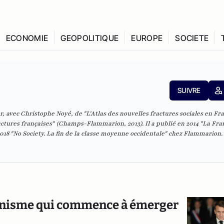
ECONOMIE
GEOPOLITIQUE
EUROPE
SOCIETE
SUIVRE
ur, avec Christophe Noyé, de "L'Atlas des nouvelles fractures sociales en Fr
ctures françaises" (Champs-Flammarion, 2013). Il a publié en 2014 "La Fra
018 "
No Society. La fin de la classe moyenne occidentale
" chez Flammarion.
cronisme qui commence à émerger