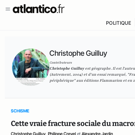
POLITIQUE
Christophe Guilluy
Contributeurs
Christophe Guilluy
est géographe. Il est l'aute
(Autrement, 2004) et d'un essai remarqué, "Fra
périphérique" aux éditions Flammarion et en 2
SCHISME
Cette vraie fracture sociale du ma
Christophe Guilluy
,
Philippe Crevel
et
Alexandre Jardin