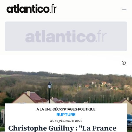
A LA UNE
›
DÉCRYPTAGES
›
POLITIQUE
RUPTURE
25 septembre 2017
Christophe Guilluy : "La France