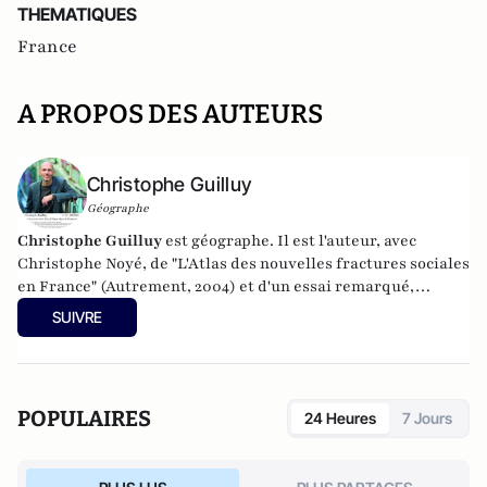
THEMATIQUES
France
A PROPOS DES AUTEURS
Christophe Guilluy
Géographe
Christophe Guilluy
est géographe. Il est l'auteur, avec
Christophe Noyé, de "L'Atlas des nouvelles fractures sociales
en France" (Autrement, 2004) et d'un essai remarqué,
"Fractures françaises" (Champs-Flammarion, 2013). Il a
SUIVRE
publié en 2014 "La France périphérique" aux éditions
Flammarion et en 2018 "
No Society. La fin de la classe
moyenne occidentale
" chez Flammarion.
POPULAIRES
24 Heures
7 Jours