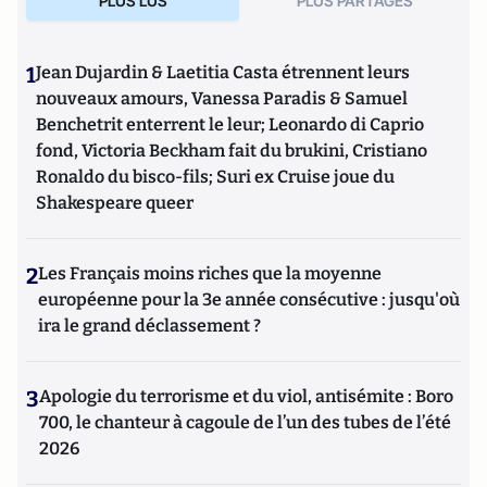
PLUS LUS
PLUS PARTAGES
1
Jean Dujardin & Laetitia Casta étrennent leurs
nouveaux amours, Vanessa Paradis & Samuel
Benchetrit enterrent le leur; Leonardo di Caprio
fond, Victoria Beckham fait du brukini, Cristiano
Ronaldo du bisco-fils; Suri ex Cruise joue du
Shakespeare queer
2
Les Français moins riches que la moyenne
européenne pour la 3e année consécutive : jusqu'où
ira le grand déclassement ?
3
Apologie du terrorisme et du viol, antisémite : Boro
700, le chanteur à cagoule de l’un des tubes de l’été
2026