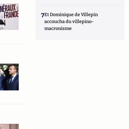
7
Et Dominique de Villepin
accoucha du villepino-
macronisme