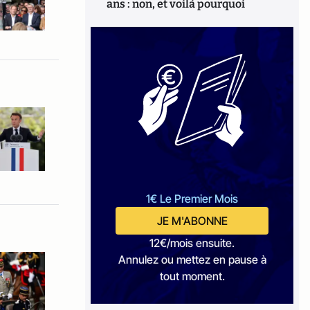
ans : non, et voilà pourquoi
1€ Le Premier Mois
JE M'ABONNE
12€/mois ensuite.
Annulez ou mettez en pause à
tout moment.