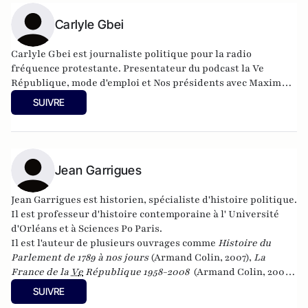
Carlyle Gbei
Carlyle Gbei est journaliste politique pour la radio
fréquence protestante. Presentateur du podcast la Ve
République, mode d'emploi et Nos présidents avec Maxime
Tandonnet. Contributeur pour la revue politique et
SUIVRE
parlementaire .
Jean Garrigues
Jean Garrigues est historien, spécialiste d'histoire politique.
Il est professeur d'histoire contemporaine à l' Université
d'Orléans et à Sciences Po Paris.
Il est l'auteur de plusieurs ouvrages comme
Histoire du
Parlement de 1789 à nos jours
(Armand Colin, 2007),
La
France de la
V
e
République 1958-2008
(Armand Colin, 2008)
et
Les hommes providentiels : histoire d’une fascination
SUIVRE
française
(Seuil, 2012). Son dernier livre,
Le monde selon