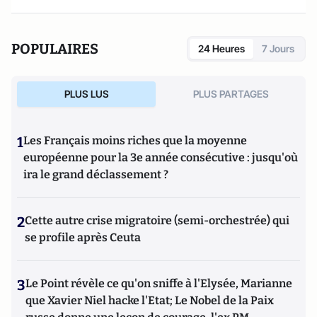
Clemenceau
est paru en 2014 aux éditions Tallandier.
POPULAIRES
24 Heures
7 Jours
PLUS LUS
PLUS PARTAGES
1
Les Français moins riches que la moyenne
européenne pour la 3e année consécutive : jusqu'où
ira le grand déclassement ?
2
Cette autre crise migratoire (semi-orchestrée) qui
se profile après Ceuta
3
Le Point révèle ce qu'on sniffe à l'Elysée, Marianne
que Xavier Niel hacke l'Etat; Le Nobel de la Paix