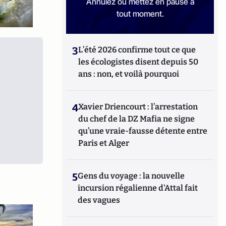
Annulez ou mettez en pause à
tout moment.
3
L’été 2026 confirme tout ce que
les écologistes disent depuis 50
ans : non, et voilà pourquoi
4
Xavier Driencourt : l’arrestation
du chef de la DZ Mafia ne signe
qu’une vraie-fausse détente entre
Paris et Alger
5
Gens du voyage : la nouvelle
incursion régalienne d'Attal fait
des vagues