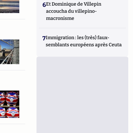
6
Et Dominique de Villepin
accoucha du villepino-
macronisme
7
Immigration : les (très) faux-
semblants européens après Ceuta