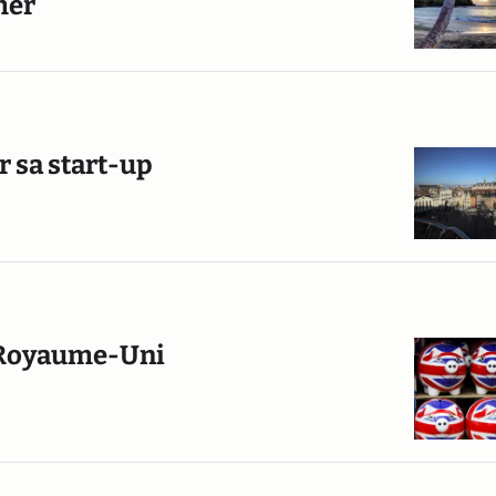
mer
ler sa start-up
u Royaume-Uni