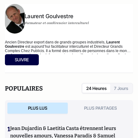
Laurent Goulvestre
Formateur et conférencier interculturel
Ancien Directeur export dans de grands groupes industriels,
Laurent
Goulvestre
est aujourd’hui facilitateur interculturel et Directeur Grands
Comptes Chez Publicis. Il a formé des milliers de personnes dans le monde
sur les comportements clefs pour mieux travailler entre les cultures. Il est
SUIVRE
l’auteur de nombreux ouvrages dont les deux derniers qui sont « Les clefs
du savoir être interculturel» et « Bien communiquer avec vos interlocuteurs
Indiens » aux éditions AFNOR.
POPULAIRES
24 Heures
7 Jours
PLUS LUS
PLUS PARTAGES
1
Jean Dujardin & Laetitia Casta étrennent leurs
nouvelles amours, Vanessa Paradis & Samuel