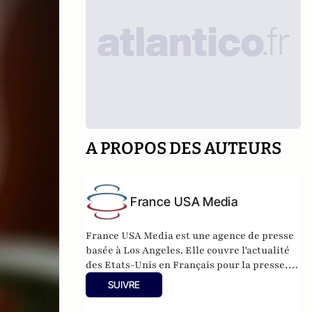
A PROPOS DES AUTEURS
France USA Media
France USA Media est une agence de presse
basée à Los Angeles. Elle couvre l'actualité
des Etats-Unis en Français pour la presse, la
télévision et l'internet, avec des
SUIVRE
correspondants à New York, Washington,
Austin, San Francisco et L.A.