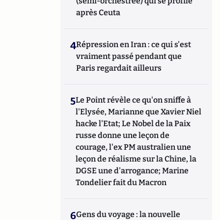
(semi-orchestrée) qui se profile
après Ceuta
4
Répression en Iran : ce qui s'est
vraiment passé pendant que
Paris regardait ailleurs
5
Le Point révèle ce qu'on sniffe à
l'Elysée, Marianne que Xavier Niel
hacke l'Etat; Le Nobel de la Paix
russe donne une leçon de
courage, l'ex PM australien une
leçon de réalisme sur la Chine, la
DGSE une d'arrogance; Marine
Tondelier fait du Macron
6
Gens du voyage : la nouvelle