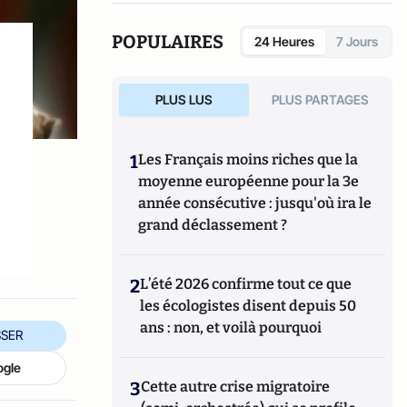
POPULAIRES
24 Heures
7 Jours
PLUS LUS
PLUS PARTAGES
1
Les Français moins riches que la
moyenne européenne pour la 3e
année consécutive : jusqu'où ira le
grand déclassement ?
2
L’été 2026 confirme tout ce que
les écologistes disent depuis 50
ans : non, et voilà pourquoi
SER
ogle
3
Cette autre crise migratoire