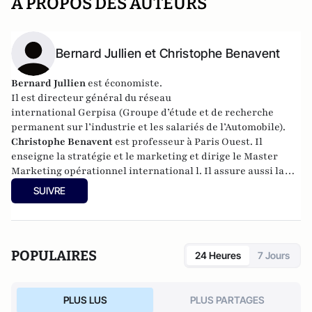
A PROPOS DES AUTEURS
Bernard Jullien et Christophe Benavent
Bernard Jullien
est économiste.
Il est directeur général du réseau
international
Gerpisa
(Groupe d’étude et de recherche
permanent sur l’industrie et les salariés de l’Automobile).
Christophe Benavent
est professeur à Paris Ouest. Il
enseigne la stratégie et le marketing et dirige le Master
Marketing opérationnel international l. Il assure aussi la
responsabilité de la rubrique "Digital" de la revue Décision
SUIVRE
Marketing.
POPULAIRES
24 Heures
7 Jours
PLUS LUS
PLUS PARTAGES