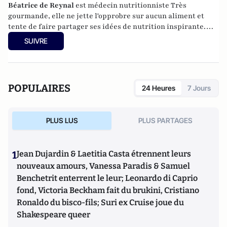
Béatrice de Reynal
est médecin nutritionniste Très
gourmande, elle ne jette l'opprobre sur aucun aliment et
tente de faire partager ses idées de nutrition inspirante.
Elle est par ailleurs l'auteur du blog "
MiamMiam
".
SUIVRE
POPULAIRES
24 Heures
7 Jours
PLUS LUS
PLUS PARTAGES
1
Jean Dujardin & Laetitia Casta étrennent leurs
nouveaux amours, Vanessa Paradis & Samuel
Benchetrit enterrent le leur; Leonardo di Caprio
fond, Victoria Beckham fait du brukini, Cristiano
Ronaldo du bisco-fils; Suri ex Cruise joue du
Shakespeare queer