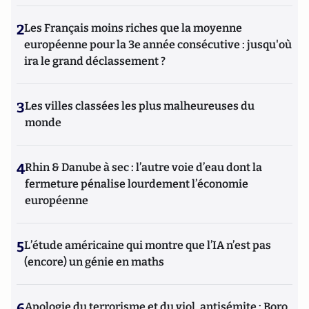
2
Les Français moins riches que la moyenne
européenne pour la 3e année consécutive : jusqu'où
ira le grand déclassement ?
3
Les villes classées les plus malheureuses du
monde
4
Rhin & Danube à sec : l’autre voie d’eau dont la
fermeture pénalise lourdement l’économie
européenne
5
L’étude américaine qui montre que l’IA n’est pas
(encore) un génie en maths
6
Apologie du terrorisme et du viol, antisémite : Boro