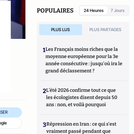
POPULAIRES
24 Heures
7 Jours
PLUS LUS
PLUS PARTAGES
1
Les Français moins riches que la
moyenne européenne pour la 3e
année consécutive : jusqu'où ira le
grand déclassement ?
2
L’été 2026 confirme tout ce que
les écologistes disent depuis 50
ans : non, et voilà pourquoi
SER
ogle
3
Répression en Iran : ce qui s'est
vraiment passé pendant que