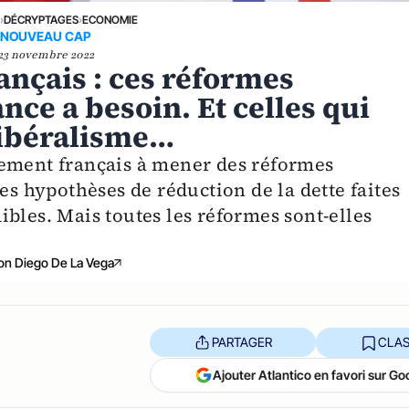
E
›
DÉCRYPTAGES
›
ECONOMIE
NOUVEAU CAP
23 novembre 2022
ançais : ces réformes
ance a besoin. Et celles qui
libéralisme…
nement français à mener des réformes
es hypothèses de réduction de la dette faites
bles. Mais toutes les réformes sont-elles
on Diego De La Vega
PARTAGER
CLAS
Ajouter Atlantico en favori sur Go