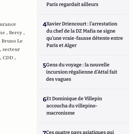
Paris regardait ailleurs
surance
4
Xavier Driencourt : l’arrestation
du chef de la DZ Mafia ne signe
ne ,
Bercy ,
qu’une vraie-fausse détente entre
,
Bruno Le
Paris et Alger
 ,
secteur
 ,
CDD ,
5
Gens du voyage : la nouvelle
incursion régalienne d'Attal fait
des vagues
6
Et Dominique de Villepin
accoucha du villepino-
macronisme
7
Ces quatre pays asiatiques qui