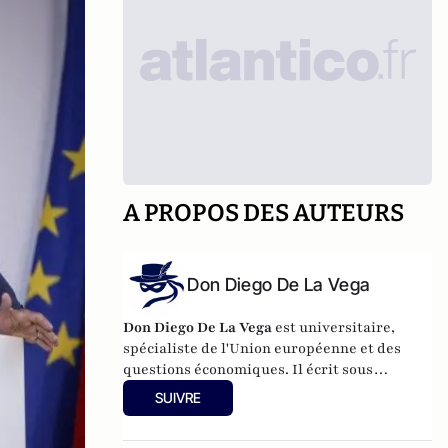
A PROPOS DES AUTEURS
Don Diego De La Vega
Don Diego De La Vega
est universitaire,
spécialiste de l'Union européenne et des
questions économiques. Il écrit sous
pseudonyme car il ne peut engager
SUIVRE
l’institution pour laquelle il travaille.