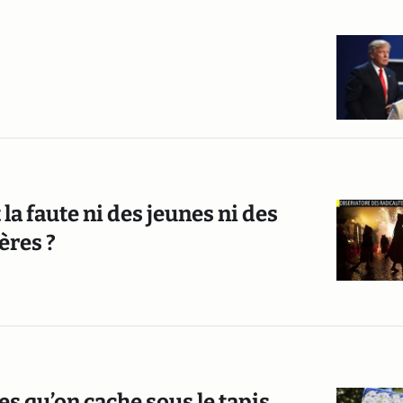
t la faute ni des jeunes ni des
ères ?
s qu’on cache sous le tapis