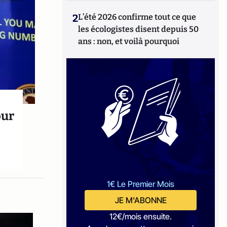
2
L’été 2026 confirme tout ce que
les écologistes disent depuis 50
ans : non, et voilà pourquoi
our
1€ Le Premier Mois
JE M'ABONNE
12€/mois ensuite.