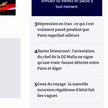
Annulez ou mettez en pause à
tout moment.
3
Répression en Iran : ce qui s'est
vraiment passé pendant que
Paris regardait ailleurs
4
Xavier Driencourt : l’arrestation
du chef de la DZ Mafia ne signe
qu’une vraie-fausse détente entre
Paris et Alger
5
Gens du voyage : la nouvelle
incursion régalienne d'Attal fait
des vagues