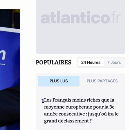
POPULAIRES
24 Heures
7 Jours
PLUS LUS
PLUS PARTAGES
1
Les Français moins riches que la
moyenne européenne pour la 3e
année consécutive : jusqu'où ira le
grand déclassement ?