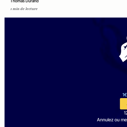
Thomas Durand
1 min de lecture
1€
1
Annulez ou me