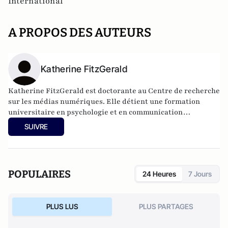
International
A PROPOS DES AUTEURS
Katherine FitzGerald
Katherine FitzGerald est doctorante au Centre de recherche
sur les médias numériques. Elle détient une formation
universitaire en psychologie et en communication
numérique. Elle a publié des articles dans des revues telles
SUIVRE
que la Harvard Kennedy School Misinformation Review et
Media International Australia, et a apporté son expertise à
de nombreux volumes édités. Elle utilise des méthodes
qualitatives et d'ethnographie numérique pour étudier les
POPULAIRES
24 Heures
7 Jours
théories du complot, le désordre de l'information et la
production de connaissances sur les plateformes
numériques.
PLUS LUS
PLUS PARTAGES