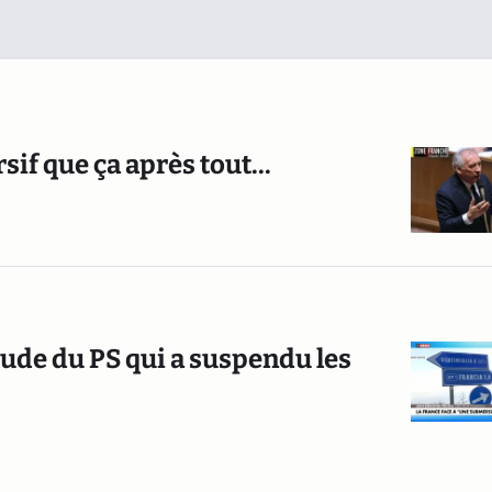
if que ça après tout...
tude du PS qui a suspendu les