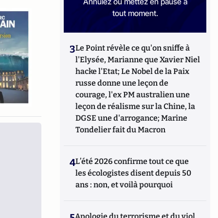
Annulez ou mettez en pause à
tout moment.
3
Le Point révèle ce qu'on sniffe à
l'Elysée, Marianne que Xavier Niel
hacke l'Etat; Le Nobel de la Paix
russe donne une leçon de
courage, l'ex PM australien une
leçon de réalisme sur la Chine, la
DGSE une d'arrogance; Marine
Tondelier fait du Macron
4
L’été 2026 confirme tout ce que
les écologistes disent depuis 50
ans : non, et voilà pourquoi
5
Apologie du terrorisme et du viol,