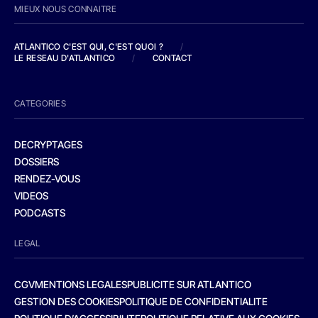
MIEUX NOUS CONNAITRE
ATLANTICO C'EST QUI, C'EST QUOI ?
/
LE RESEAU D'ATLANTICO
/
CONTACT
CATEGORIES
DECRYPTAGES
DOSSIERS
RENDEZ-VOUS
VIDEOS
PODCASTS
LEGAL
CGV
MENTIONS LEGALES
PUBLICITE SUR ATLANTICO
GESTION DES COOKIES
POLITIQUE DE CONFIDENTIALITE