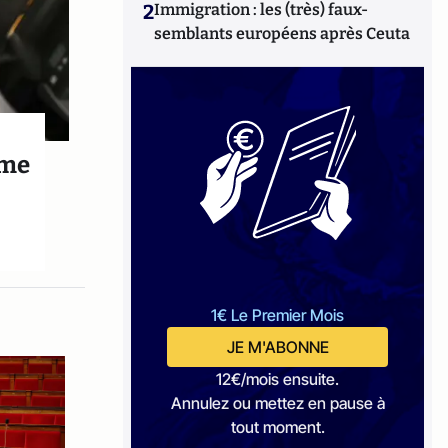
2
Immigration : les (très) faux-
semblants européens après Ceuta
mme
1€ Le Premier Mois
JE M'ABONNE
12€/mois ensuite.
Annulez ou mettez en pause à
tout moment.