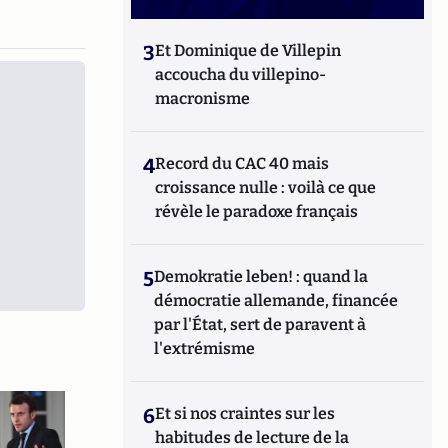
3
Et Dominique de Villepin
accoucha du villepino-
macronisme
4
Record du CAC 40 mais
croissance nulle : voilà ce que
révèle le paradoxe français
5
Demokratie leben! : quand la
démocratie allemande, financée
par l'État, sert de paravent à
l'extrémisme
6
Et si nos craintes sur les
habitudes de lecture de la