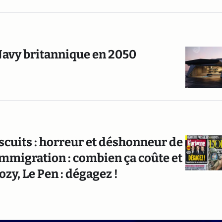
 Navy britannique en 2050
iscuits : horreur et déshonneur de
 immigration : combien ça coûte et
zy, Le Pen : dégagez !