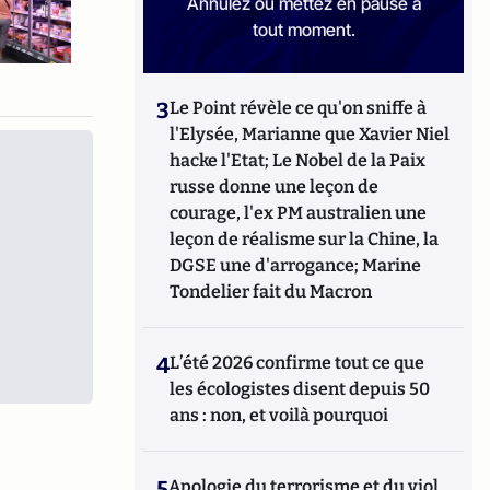
Annulez ou mettez en pause à
tout moment.
3
Le Point révèle ce qu'on sniffe à
l'Elysée, Marianne que Xavier Niel
hacke l'Etat; Le Nobel de la Paix
russe donne une leçon de
courage, l'ex PM australien une
leçon de réalisme sur la Chine, la
DGSE une d'arrogance; Marine
Tondelier fait du Macron
4
L’été 2026 confirme tout ce que
les écologistes disent depuis 50
ans : non, et voilà pourquoi
5
Apologie du terrorisme et du viol,