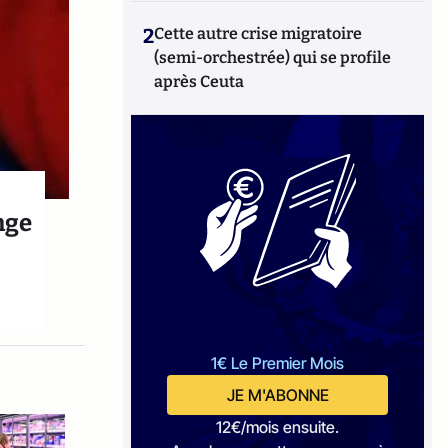
2
Cette autre crise migratoire
(semi-orchestrée) qui se profile
après Ceuta
nge
1€ Le Premier Mois
JE M'ABONNE
12€/mois ensuite.