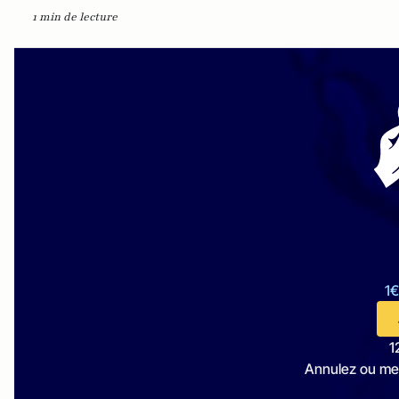
1 min de lecture
1€
1
Annulez ou me