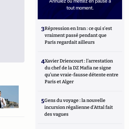
Annulez ou mettez en pause à
tout moment.
3
Répression en Iran : ce qui s'est
vraiment passé pendant que
Paris regardait ailleurs
4
Xavier Driencourt : l’arrestation
du chef de la DZ Mafia ne signe
qu’une vraie-fausse détente entre
Paris et Alger
5
Gens du voyage : la nouvelle
incursion régalienne d'Attal fait
des vagues