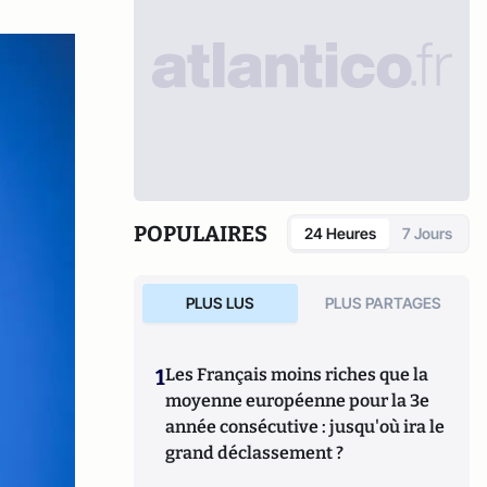
POPULAIRES
24 Heures
7 Jours
PLUS LUS
PLUS PARTAGES
1
Les Français moins riches que la
moyenne européenne pour la 3e
année consécutive : jusqu'où ira le
grand déclassement ?