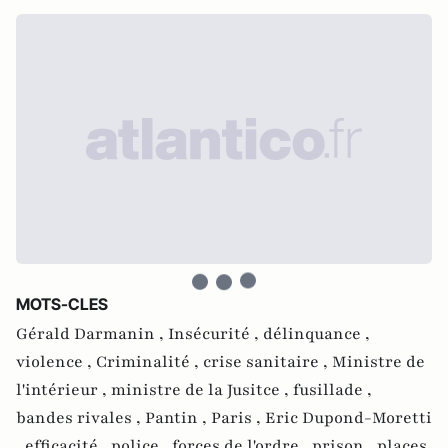
MOTS-CLES
Gérald Darmanin ,
Insécurité ,
délinquance ,
violence ,
Criminalité ,
crise sanitaire ,
Ministre de
l'intérieur ,
ministre de la Jusitce ,
fusillade ,
bandes rivales ,
Pantin ,
Paris ,
Eric Dupond-Moretti
,
efficacité ,
police ,
forces de l'ordre ,
prison ,
places