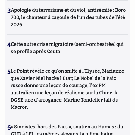
3
Apologie du terrorisme et du viol, antisémite : Boro
700, le chanteur à cagoule de l’un des tubes de l’été
2026
4
Cette autre crise migratoire (semi-orchestrée) qui
se profile après Ceuta
5
Le Point révèle ce qu'on sniffe à l'Elysée, Marianne
que Xavier Niel hacke l'Etat; Le Nobel de la Paix
russe donne une leçon de courage, l'ex PM
australien une leçon de réalisme sur la Chine, la
DGSE une d'arrogance; Marine Tondelier fait du
Macron
6
« Sionistes, hors des Facs », soutien au Hamas : du
GUD à LFI, les mêmes slogans, la même haine