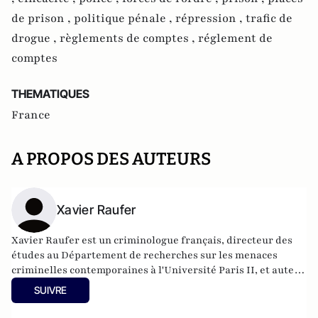
de prison ,
politique pénale ,
répression ,
trafic de
drogue ,
règlements de comptes ,
réglement de
comptes
THEMATIQUES
France
A PROPOS DES AUTEURS
Xavier Raufer
Xavier Raufer est un criminologue français, directeur des
études au Département de recherches sur les menaces
criminelles contemporaines à l'
Université Paris II
, et auteur
de nombreux ouvrages sur le sujet. Dernier en date:
La
SUIVRE
criminalité organisée dans le chaos mondial : mafias,
triades, cartels, clans
. Il est directeur d'études, pôle