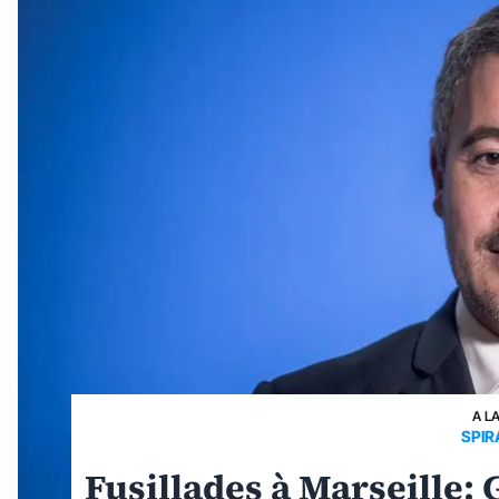
A L
SPIR
Fusillades à Marseille: