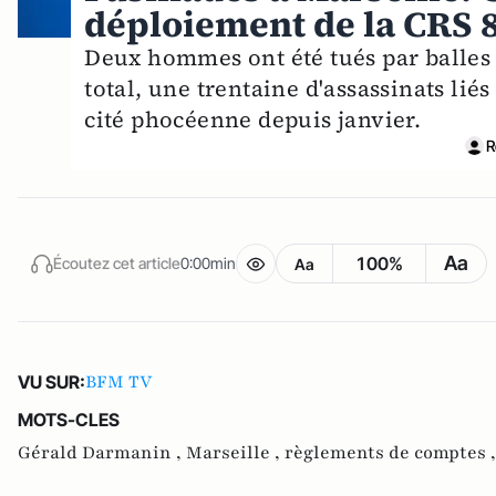
déploiement de la CRS 
Deux hommes ont été tués par balles 
total, une trentaine d'assassinats lié
cité phocéenne depuis janvier.
R
Aa
100%
Écoutez cet article
0:00min
Aa
BFM TV
VU SUR:
MOTS-CLES
Gérald Darmanin ,
Marseille ,
règlements de comptes 