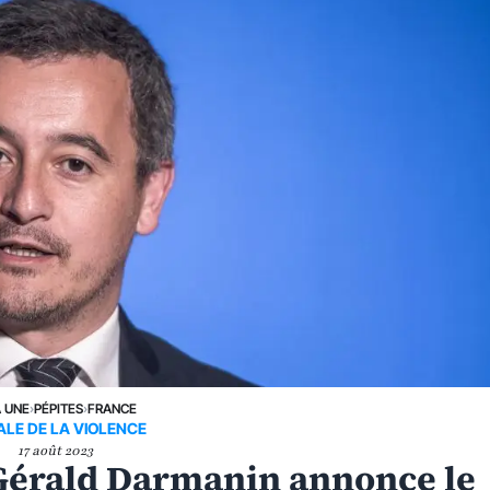
A UNE
›
PÉPITES
›
FRANCE
ALE DE LA VIOLENCE
17 août 2023
 Gérald Darmanin annonce le