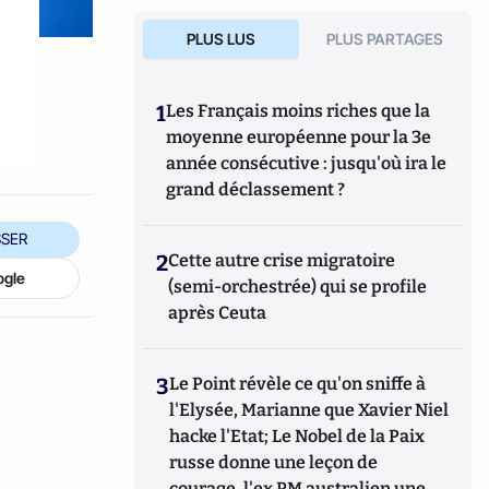
PLUS LUS
PLUS PARTAGES
1
Les Français moins riches que la
moyenne européenne pour la 3e
année consécutive : jusqu'où ira le
grand déclassement ?
SER
2
Cette autre crise migratoire
ogle
(semi-orchestrée) qui se profile
après Ceuta
3
Le Point révèle ce qu'on sniffe à
l'Elysée, Marianne que Xavier Niel
hacke l'Etat; Le Nobel de la Paix
russe donne une leçon de
courage, l'ex PM australien une