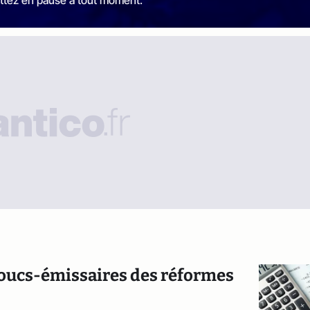
ttez en pause à tout moment.
boucs-émissaires des réformes