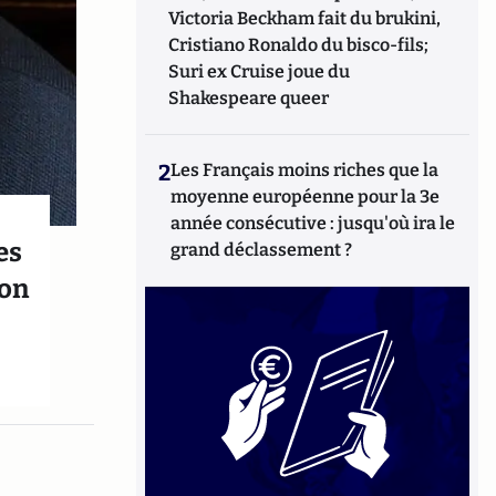
Victoria Beckham fait du brukini,
Cristiano Ronaldo du bisco-fils;
Suri ex Cruise joue du
Shakespeare queer
2
Les Français moins riches que la
moyenne européenne pour la 3e
année consécutive : jusqu'où ira le
es
grand déclassement ?
ion